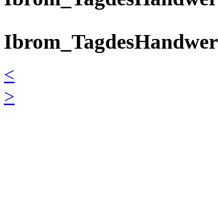
Ibrom_TagdesHandwerk
<
>