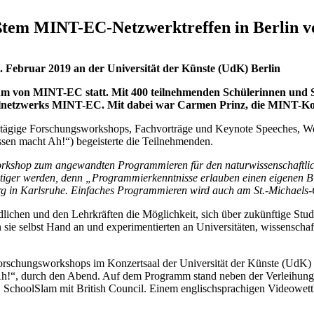
tem MINT-EC-Netzwerktreffen in Berlin v
 Februar 2019 an der Universität der Künste (UdK) Berlin
um von MINT-EC statt. Mit 400 teilnehmenden Schülerinnen und 
Schulnetzwerks MINT-EC. Mit dabei war Carmen Prinz, die MINT-Ko
ztägige Forschungsworkshops, Fachvorträge und Keynote Speeches, We
ssen macht Ah!“) begeisterte die Teilnehmenden.
orkshop zum angewandten Programmieren für den naturwissenschaftlich
tiger werden, denn „Programmierkenntnisse erlauben einen eigenen Blic
g in Karlsruhe. Einfaches Programmieren wird auch am St.-Michaels
en und den Lehrkräften die Möglichkeit, sich über zukünftige Studi
 sie selbst Hand an und experimentierten an Universitäten, wissensch
schungsworkshops im Konzertsaal der Universität der Künste (UdK) B
 Ah!“, durch den Abend. Auf dem Programm stand neben der Verleihun
C SchoolSlam mit British Council. Einem englischsprachigen Videowe