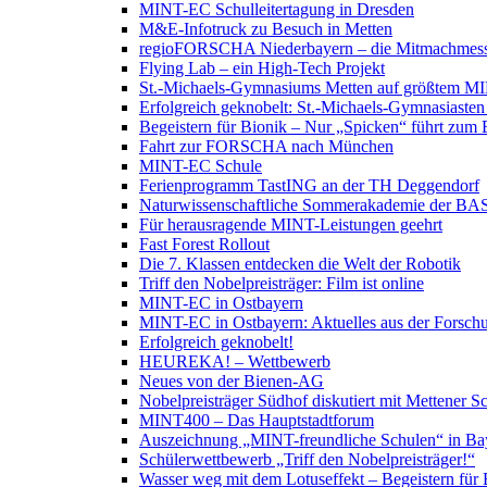
MINT-EC Schulleitertagung in Dresden
M&E-Infotruck zu Besuch in Metten
regioFORSCHA Niederbayern – die Mitmachmes
Flying Lab – ein High-Tech Projekt
St.-Michaels-Gymnasiums Metten auf größtem MIN
Erfolgreich geknobelt: St.-Michaels-Gymnasiast
Begeistern für Bionik – Nur „Spicken“ führt zum 
Fahrt zur FORSCHA nach München
MINT-EC Schule
Ferienprogramm TastING an der TH Deggendorf
Naturwissenschaftliche Sommerakademie der BA
Für herausragende MINT-Leistungen geehrt
Fast Forest Rollout
Die 7. Klassen entdecken die Welt der Robotik
Triff den Nobelpreisträger: Film ist online
MINT-EC in Ostbayern
MINT-EC in Ostbayern: Aktuelles aus der Forsch
Erfolgreich geknobelt!
HEUREKA! – Wettbewerb
Neues von der Bienen-AG
Nobelpreisträger Südhof diskutiert mit Mettener S
MINT400 – Das Hauptstadtforum
Auszeichnung „MINT-freundliche Schulen“ in Ba
Schülerwettbewerb „Triff den Nobelpreisträger!“
Wasser weg mit dem Lotuseffekt – Begeistern für 