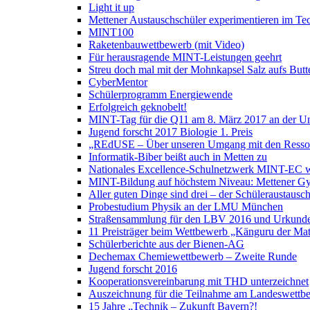
Light it up
Mettener Austauschschüler experimentieren im Te
MINT100
Raketenbauwettbewerb (mit Video)
Für herausragende MINT-Leistungen geehrt
Streu doch mal mit der Mohnkapsel Salz aufs Butte
CyberMentor
Schülerprogramm Energiewende
Erfolgreich geknobelt!
MINT-Tag für die Q11 am 8. März 2017 an der Un
Jugend forscht 2017 Biologie 1. Preis
„REdUSE – Über unseren Umgang mit den Ressou
Informatik-Biber beißt auch in Metten zu
Nationales Excellence-Schulnetzwerk MINT-EC w
MINT-Bildung auf höchstem Niveau: Mettener Gym
Aller guten Dinge sind drei – der Schüleraustausc
Probestudium Physik an der LMU München
Straßensammlung für den LBV 2016 und Urkunden
11 Preisträger beim Wettbewerb „Känguru der Ma
Schülerberichte aus der Bienen-AG
Dechemax Chemiewettbewerb – Zweite Runde
Jugend forscht 2016
Kooperationsvereinbarung mit THD unterzeichnet
Auszeichnung für die Teilnahme am Landeswettb
15 Jahre „Technik – Zukunft Bayern?!