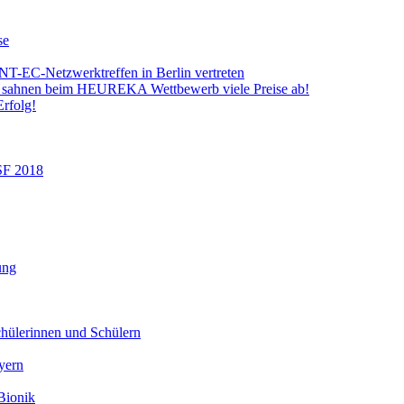
se
T-EC-Netzwerktreffen in Berlin vertreten
en sahnen beim HEUREKA Wettbewerb viele Preise ab!
Erfolg!
SF 2018
ung
chülerinnen und Schülern
yern
Bionik