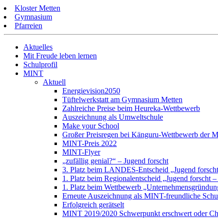
Kloster Metten
Gymnasium
Pfarreien
Aktuelles
Mit Freude leben lernen
Schulprofil
MINT
Aktuell
Energievision2050
Tüftelwerkstatt am Gymnasium Metten
Zahlreiche Preise beim Heureka-Wettbewerb
Auszeichnung als Umweltschule
Make your School
Großer Preisregen bei Känguru-Wettbewerb der 
MINT-Preis 2022
MINT-Flyer
„zufällig genial?“ – Jugend forscht
3. Platz beim LANDES-Entscheid „Jugend forscht 
1. Platz beim Regionalentscheid „Jugend forscht –
1. Platz beim Wettbewerb „Unternehmensgründung
Erneute Auszeichnung als MINT-freundliche Schu
Erfolgreich gerätselt
MINT 2019/2020 Schwerpunkt erschwert oder Ch