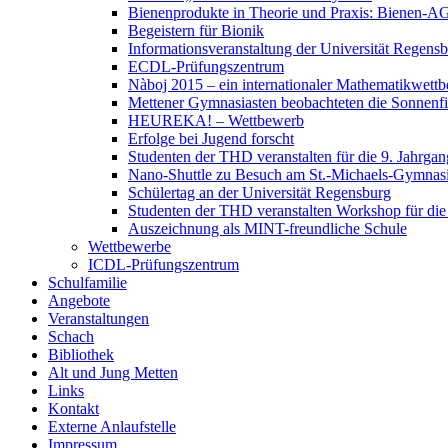
Bienenprodukte in Theorie und Praxis: Bienen-AG
Begeistern für Bionik
Informationsveranstaltung der Universität Rege
ECDL-Prüfungszentrum
Nàboj 2015 – ein internationaler Mathematikwett
Mettener Gymnasiasten beobachteten die Sonnenfi
HEUREKA! – Wettbewerb
Erfolge bei Jugend forscht
Studenten der THD veranstalten für die 9. Jahrg
Nano-Shuttle zu Besuch am St.-Michaels-Gymna
Schülertag an der Universität Regensburg
Studenten der THD veranstalten Workshop für die
Auszeichnung als MINT-freundliche Schule
Wettbewerbe
ICDL-Prüfungszentrum
Schulfamilie
Angebote
Veranstaltungen
Schach
Bibliothek
Alt und Jung Metten
Links
Kontakt
Externe Anlaufstelle
Impressum