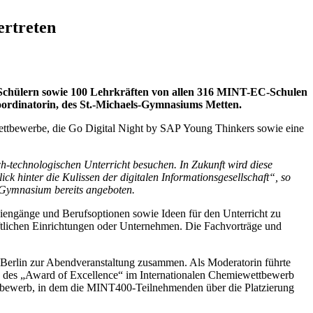
ertreten
Schülern sowie 100 Lehrkräften von allen 316 MINT-EC-Schulen
ordinatorin, des St.-Michaels-Gymnasiums Metten.
ttbewerbe, die Go Digital Night by SAP Young Thinkers sowie eine
-technologischen Unterricht besuchen. In Zukunft wird diese
k hinter die Kulissen der digitalen Informationsgesellschaft“, so
-Gymnasium bereits angeboten.
engänge und Berufsoptionen sowie Ideen für den Unterricht zu
aftlichen Einrichtungen oder Unternehmen. Die Fachvorträge und
erlin zur Abendveranstaltung zusammen. Als Moderatorin führte
g des „Award of Excellence“ im Internationalen Chemiewettbewerb
ttbewerb, in dem die MINT400-Teilnehmenden über die Platzierung