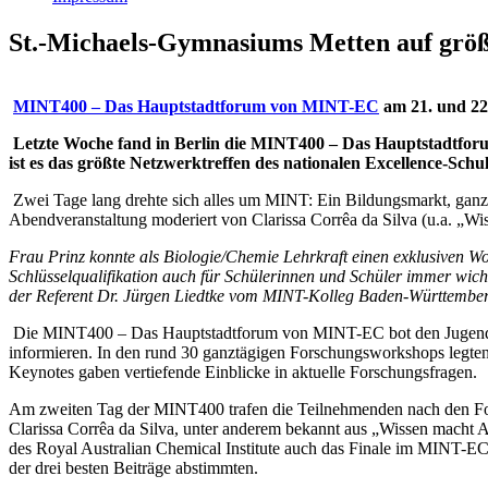
St.-Michaels-Gymnasiums Metten auf größ
MINT400 – Das Hauptstadtforum von MINT-EC
am 21. und 22.
Letzte Woche fand in Berlin die MINT400 – Das Hauptstadtfor
ist es das größte Netzwerktreffen des nationalen Excellence-
Zwei Tage lang drehte sich alles um MINT: Ein Bildungsmarkt, gan
Abendveranstaltung moderiert von Clarissa Corrêa da Silva (u.a. „Wi
Frau Prinz konnte als Biologie/Chemie Lehrkraft einen exklusiven W
Schlüsselqualifikation auch für Schülerinnen und Schüler immer wich
der Referent Dr. Jürgen Liedtke vom MINT-Kolleg Baden-Württember
Die MINT400 – Das Hauptstadtforum von MINT-EC bot den Jugendlich
informieren. In den rund 30 ganztägigen Forschungsworkshops legten
Keynotes gaben vertiefende Einblicke in aktuelle Forschungsfragen.
Am zweiten Tag der MINT400 trafen die Teilnehmenden nach den For
Clarissa Corrêa da Silva, unter anderem bekannt aus „Wissen macht
des Royal Australian Chemical Institute auch das Finale im MINT-E
der drei besten Beiträge abstimmten.