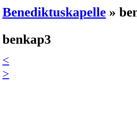
Benediktuskapelle
» be
benkap3
<
>