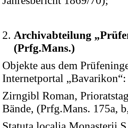
Jahresbericht 1869/70);
Archivabteilung „Prüf
(Prfg.Mans.)
Objekte aus dem Prüfening
Internetportal „Bavarikon“:
Zirngibl Roman, Prioratst
Bände, (Prfg.Mans. 175a, b,
Statuta localia Monasterii